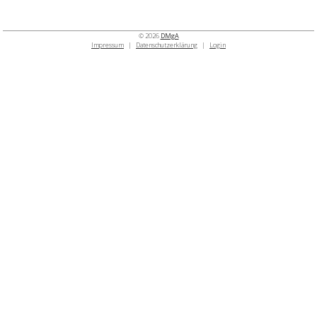
© 2026
DMgA
Impressum
|
Datenschutzerklärung
|
Login