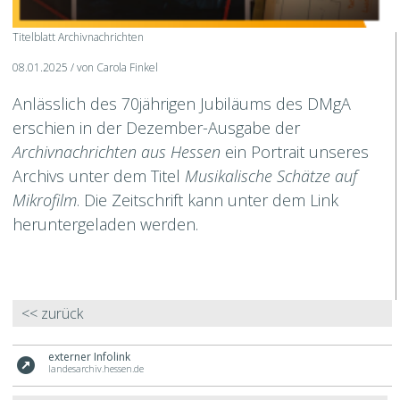
Titelblatt Archivnachrichten
08.01.2025 / von Carola Finkel
Anlässlich des 70jährigen Jubiläums des DMgA
erschien in der Dezember-Ausgabe der
Archivnachrichten aus Hessen
ein Portrait unseres
Archivs unter dem Titel
Musikalische Schätze auf
Mikrofilm
. Die Zeitschrift kann unter dem Link
heruntergeladen werden.
<< zurück
externer Infolink
outbound
landesarchiv.hessen.de